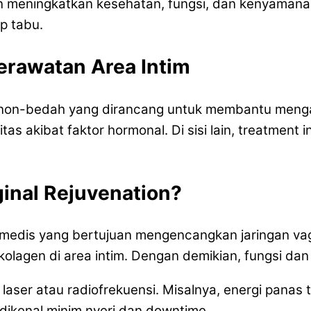
 meningkatkan kesehatan, fungsi, dan kenyamanan a
p tabu.
erawatan Area Intim
 non-bedah yang dirancang untuk membantu mengat
tas akibat faktor hormonal. Di sisi lain, treatment 
inal Rejuvenation?
 medis yang bertujuan mengencangkan jaringan vag
kolagen di area intim. Dengan demikian, fungsi da
ser atau radiofrekuensi. Misalnya, energi panas te
 dikenal minim nyeri dan downtime.