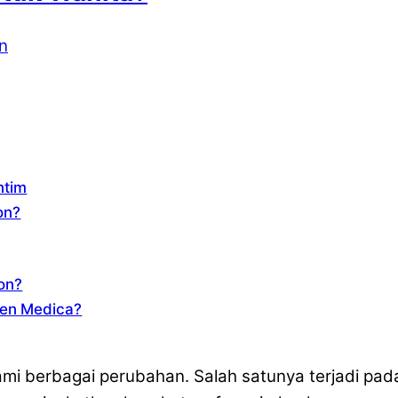
n
ntim
on?
ion?
len Medica?
i berbagai perubahan. Salah satunya terjadi pada a