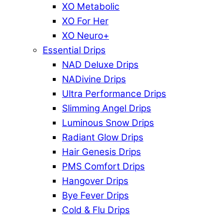
XO Metabolic
XO For Her
XO Neuro+
Essential Drips
NAD Deluxe Drips
NADivine Drips
Ultra Performance Drips
Slimming Angel Drips
Luminous Snow Drips
Radiant Glow Drips
Hair Genesis Drips
PMS Comfort Drips
Hangover Drips
Bye Fever Drips
Cold & Flu Drips