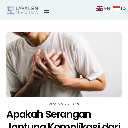
Skip
Back
ID
EN
Menu
to
To
content
Top
Januari 28, 2026
Apakah Serangan
Jantung Komplikasi dari