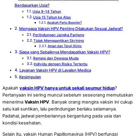
Berdasarkan Usia?
Usia 9–14 Tahun
Usia 15 Tahun ke Atas
Apakah Perlu Booster?
Mengapa Vaksin HPV Penting Dilakukan Sesuai Jadwal?
Perlindungan Jangka Panjang
Tidak Menggantikan Skrining
Aman dan Teruji Klinis
Siapa yang Sebaiknya Mendapatkan Vaksin HPV?
Remaja dan Dewasa Muda
Individu dengan Risiko Tertentu
Layanan Vaksin HPV di Lavalen Medica
Kesimpulan
Apakah
vaksin HPV hanya untuk sekali seumur hidup
?
Pertanyaan ini sering muncul sebelum seseorang memutuskan
menerima
Vaksin HPV
. Banyak orang mengira vaksin ini cukup
satu kali suntikan, lalu perlindungan berlaku selamanya.
Padahal, jadwal pemberiannya bergantung pada usia dan
kondisi kesehatan.
Selain itu, vaksin Human Papillomavirus (HPV) berfungsi