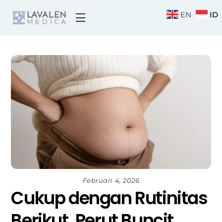
Skip
Back
ID
EN
Menu
to
To
content
Top
Februari 4, 2026
Cukup dengan Rutinitas
Berikut, Perut Buncit