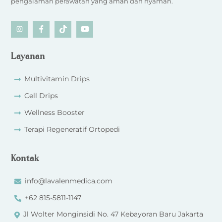
pengalaman perawatan yang aman dan nyaman.
Icon
Icon
Icon
Icon
label
label
label
label
Layanan
Multivitamin Drips
Cell Drips
Wellness Booster
Terapi Regeneratif Ortopedi
Kontak
info@lavalenmedica.com
+62 815-5811-1147
Jl Wolter Monginsidi No. 47 Kebayoran Baru Jakarta