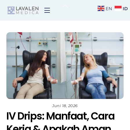
Skip
Back
ID
EN
Menu
to
To
content
Top
Juni 18, 2026
IV Drips: Manfaat, Cara
Kerja & Apakah Aman