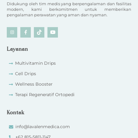
Didukung oleh tim medis yang berpengalaman dan fasilitas
modern, kami berkomitmen untuk memberikan
pengalaman perawatan yang aman dan nyaman.
Icon
Icon
Icon
Icon
label
label
label
label
Layanan
Multivitamin Drips
Cell Drips
Wellness Booster
Terapi Regeneratif Ortopedi
Kontak
info@lavalenmedica.com
+62 815-5811-1147