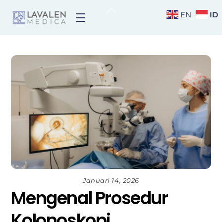
Skip
Back
ID
EN
Menu
to
To
content
Top
Januari 14, 2026
Mengenal Prosedur
Kolonoskopi