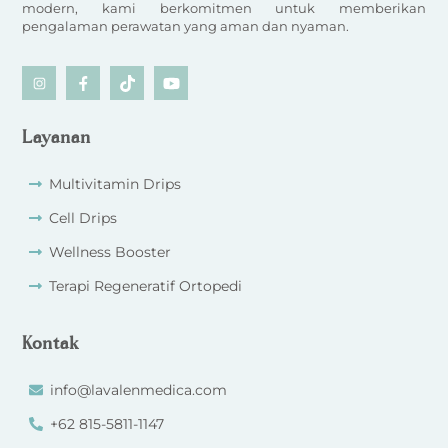
modern, kami berkomitmen untuk memberikan
pengalaman perawatan yang aman dan nyaman.
Icon
Icon
Icon
Icon
label
label
label
label
Layanan
Multivitamin Drips
Cell Drips
Wellness Booster
Terapi Regeneratif Ortopedi
Kontak
info@lavalenmedica.com
+62 815-5811-1147