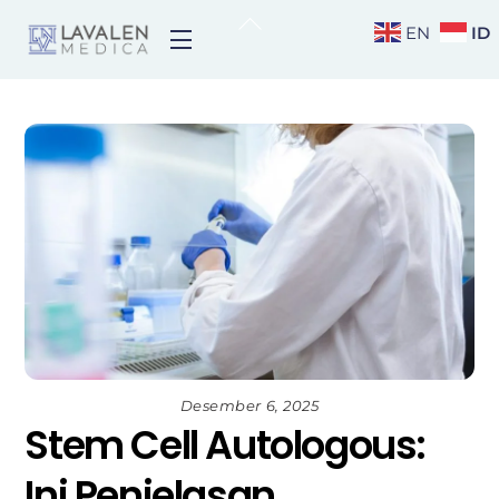
Skip
Back
ID
EN
Menu
to
To
content
Top
Desember 6, 2025
Stem Cell Autologous:
Ini Penjelasan