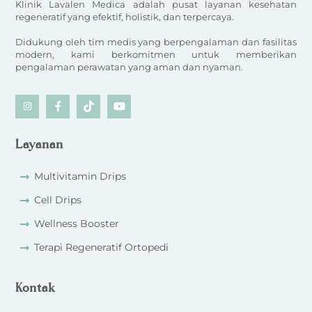
Klinik Lavalen Medica adalah pusat layanan kesehatan
regeneratif yang efektif, holistik, dan terpercaya.
Didukung oleh tim medis yang berpengalaman dan fasilitas
modern, kami berkomitmen untuk memberikan
pengalaman perawatan yang aman dan nyaman.
Icon
Icon
Icon
Icon
label
label
label
label
Layanan
Multivitamin Drips
Cell Drips
Wellness Booster
Terapi Regeneratif Ortopedi
Kontak