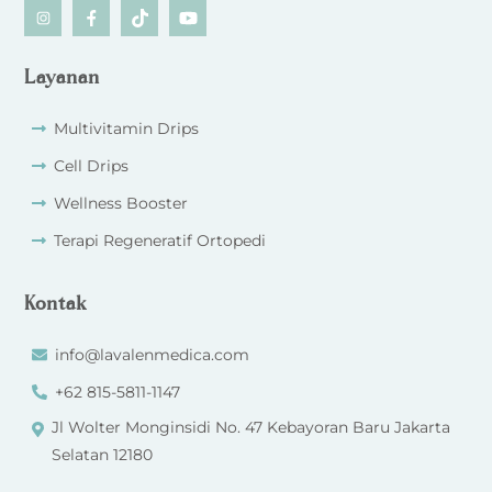
Icon
Icon
Icon
Icon
label
label
label
label
Layanan
Multivitamin Drips
Cell Drips
Wellness Booster
Terapi Regeneratif Ortopedi
Kontak
info@lavalenmedica.com
+62 815-5811-1147
Jl Wolter Monginsidi No. 47 Kebayoran Baru Jakarta
Selatan 12180