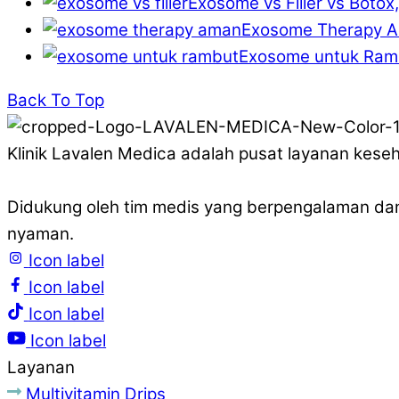
Exosome vs Filler vs Botox
Exosome Therapy Am
Exosome untuk Ramb
Back To Top
Klinik Lavalen Medica adalah pusat layanan keseha
Didukung oleh tim medis yang berpengalaman da
nyaman.
Icon label
Icon label
Icon label
Icon label
Layanan
Multivitamin Drips