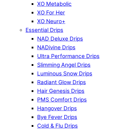
XO Metabolic
XO For Her
XO Neuro+
Essential Drips
NAD Deluxe Drips
NADivine Drips
Ultra Performance Drips
Slimming Angel Drips
Luminous Snow Drips
Radiant Glow Drips
Hair Genesis Drips
PMS Comfort Drips
Hangover Drips
Bye Fever Drips
Cold & Flu Drips