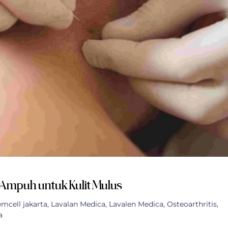
i Ampuh untuk Kulit Mulus
emcell jakarta
,
Lavalan Medica
,
Lavalen Medica
,
Osteoarthritis
,
a