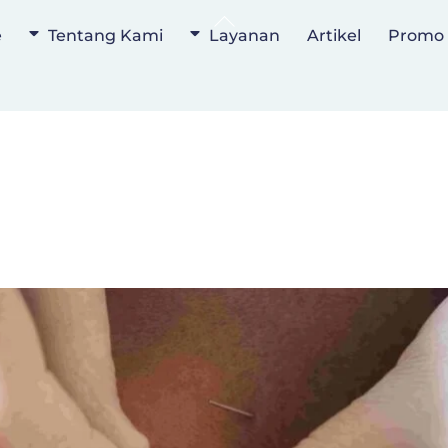
Back
e
Tentang Kami
Layanan
Artikel
Promo
To
Top