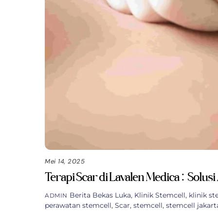
Mei 14, 2025
Terapi Scar di Lavalen Medica: Solus
Berita
Bekas Luka
,
Klinik Stemcell
,
klinik st
ADMIN
perawatan stemcell
,
Scar
,
stemcell
,
stemcell jakart