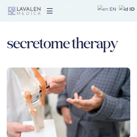
Skip
Back
ID
EN
Menu
to
To
content
Top
secretome therapy