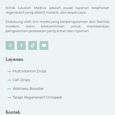
Klinik Lavalen Medica adalah pusat layanan kesehatan
regeneratif yang efektif, holistik, dan terpercaya.
Didukung oleh tim medis yang berpengalaman dan fasilitas
modern, kami berkomitmen untuk memberikan
pengalaman perawatan yang aman dan nyaman.
Icon
Icon
Icon
Icon
label
label
label
label
Layanan
Multivitamin Drips
Cell Drips
Wellness Booster
Terapi Regeneratif Ortopedi
Kontak