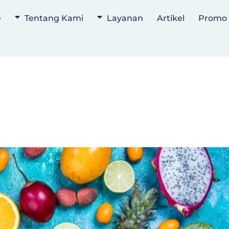
Back
e
Tentang Kami
Layanan
Artikel
Promo
To
Top