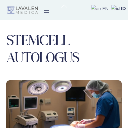
Skip
Back
ID
EN
Menu
to
To
content
Top
STEMCELL
AUTOLOGUS