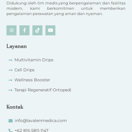
Didukung oleh tim medis yang berpengalaman dan fasilitas
modern, kami berkomitmen untuk memberikan
pengalaman perawatan yang aman dan nyaman.
Icon
Icon
Icon
Icon
label
label
label
label
Layanan
Multivitamin Drips
Cell Drips
Wellness Booster
Terapi Regeneratif Ortopedi
Kontak
info@lavalenmedica.com
+62 815-5811-1147