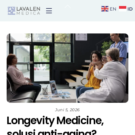
Skip
Back
ID
EN
Menu
to
To
content
Top
Juni 5, 2026
Longevity Medicine,
solusi anti-aging?