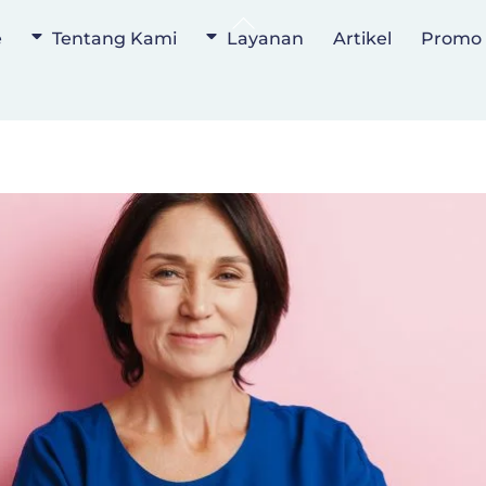
Back
e
Tentang Kami
Layanan
Artikel
Promo
To
Top