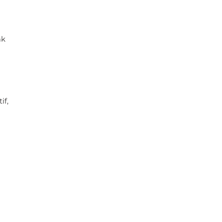
ak
if,